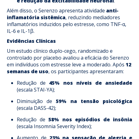
e redução da excitabilidade neuronal
.
Além disso, o Serenzo apresenta atividade
anti-
inflamatória sistêmica
, reduzindo mediadores
inflamatórios induzidos pelo estresse, como TNF-α,
IL-6 e IL-1β.
Evidências Clínicas
Um estudo clínico duplo-cego, randomizado e
controlado por placebo avaliou a eficácia do Serenzo
em indivíduos com estresse leve a moderado. Após
12
semanas de uso
, os participantes apresentaram:
Redução de
45% nos níveis de ansiedade
(escala STAI-YA);
Diminuição de
59% na tensão psicológica
(escala DASS-42);
Redução de
58% nos episódios de insônia
(escala Insomnia Severity Index);
Aumento de
23% na sensação de alegria e