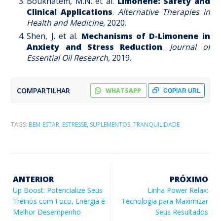
Boukhatem, M.N. et al.
Limonene: Safety and
Clinical Applications
.
Alternative Therapies in
Health and Medicine
, 2020.
Shen, J. et al.
Mechanisms of D-Limonene in
Anxiety and Stress Reduction
.
Journal of
Essential Oil Research
, 2019.
COMPARTILHAR
WHATSAPP
COPIAR URL
TAGS:
BEM-ESTAR
,
ESTRESSE
,
SUPLEMENTOS
,
TRANQUILIDADE
ANTERIOR
PRÓXIMO
Up Boost: Potencialize Seus
Linha Power Relax:
Treinos com Foco, Energia e
Tecnologia para Maximizar
Melhor Desempenho
Seus Resultados