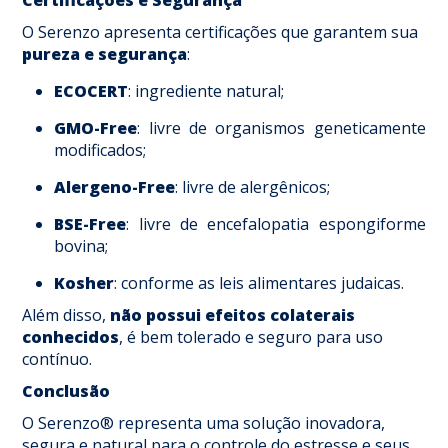
Certificações e Segurança
O Serenzo apresenta certificações que garantem sua
pureza e segurança
:
ECOCERT
: ingrediente natural;
GMO-Free
: livre de organismos geneticamente
modificados;
Alergeno-Free
: livre de alergênicos;
BSE-Free
: livre de encefalopatia espongiforme
bovina;
Kosher
: conforme as leis alimentares judaicas.
Além disso,
não possui efeitos colaterais
conhecidos
, é bem tolerado e seguro para uso
contínuo.
Conclusão
O Serenzo® representa uma solução inovadora,
segura e natural para o controle do estresse e seus