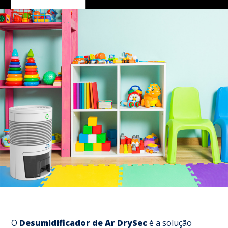
O
Desumidificador de Ar
DrySec
é a solução