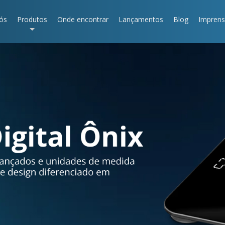
ós
Produtos
Onde encontrar
Lançamentos
Blog
Impren
+